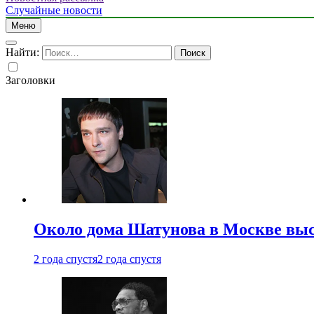
Случайные новости
Меню
Найти:
Заголовки
Около дома Шатунова в Москве выс
2 года спустя
2 года спустя