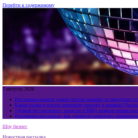
Перейти к содержимому
7 августа, 2026
Россиянам назвали самые частые ошибки за шведским ст
Какие полки в поезде превратят поездку в кошмар? Расс
«Домой без паспорта»: юристы и МВД назвали пошаговый
Россиянам рассказали, как длинную пересадку превратит
Шоу бизнес
Новостная рассылка