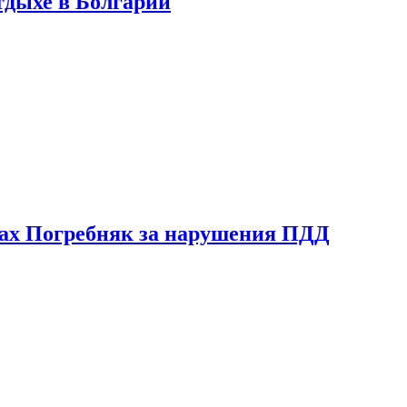
тдыхе в Болгарии
ах Погребняк за нарушения ПДД