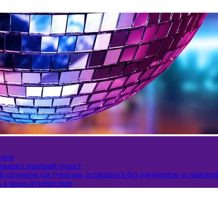
олом
казывает опытный турист
 алгоритм для туристов, оставшихся без документов за границе
ь в мини-путешествие