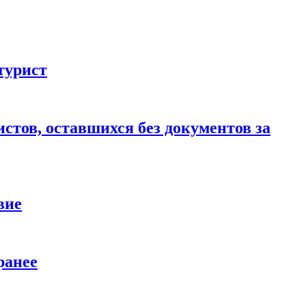
турист
стов, оставшихся без документов за
вие
ранее