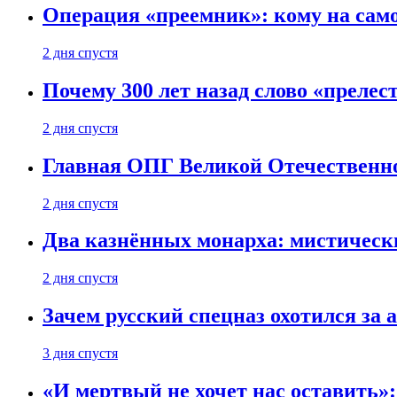
Операция «преемник»: кому на само
2 дня спустя
Почему 300 лет назад слово «преле
2 дня спустя
Главная ОПГ Великой Отечественн
2 дня спустя
Два казнённых монарха: мистическ
2 дня спустя
Зачем русский спецназ охотился за
3 дня спустя
«И мертвый не хочет нас оставить»