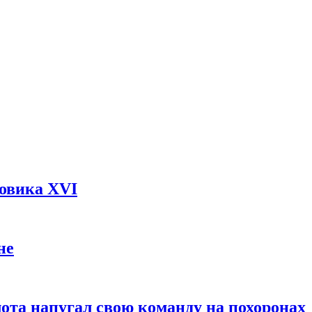
довика XVI
не
ота напугал свою команду на похоронах