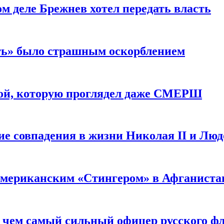
м деле Брежнев хотел передать власть
сть» было страшным оскорблением
ой, которую проглядел даже СМЕРШ
ие совпадения в жизни Николая II и Лю
 американским «Стингером» в Афганиста
: чем самый сильный офицер русского фл