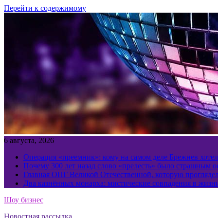
Перейти к содержимому
6 августа, 2026
Операция «преемник»: кому на самом деле Брежнев хотел
Почему 300 лет назад слово «прелесть» было страшным 
Главная ОПГ Великой Отечественной, которую прогляд
Два казнённых монарха: мистические совпадения в жизн
Шоу бизнес
Новостная рассылка