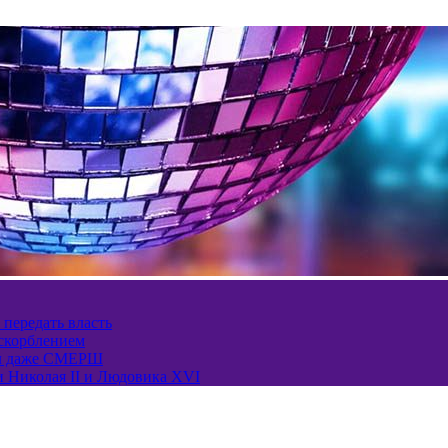
 передать власть
оскорблением
ел даже СМЕРШ
и Николая II и Людовика XVI