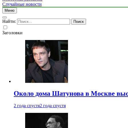
Случайные новости
Меню
Найти:
Заголовки
Около дома Шатунова в Москве выс
2 года спустя
2 года спустя