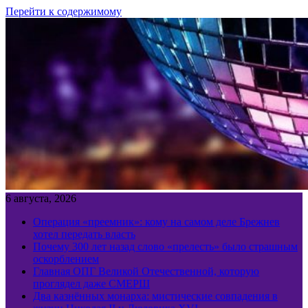
Перейти к содержимому
6 августа, 2026
Операция «преемник»: кому на самом деле Брежнев
хотел передать власть
Почему 300 лет назад слово «прелесть» было страшным
оскорблением
Главная ОПГ Великой Отечественной, которую
проглядел даже СМЕРШ
Два казнённых монарха: мистические совпадения в