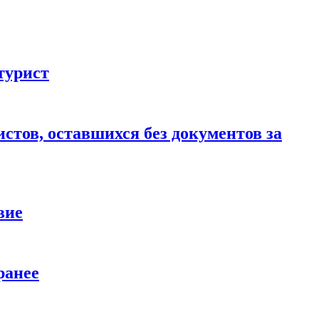
турист
стов, оставшихся без документов за
вие
ранее