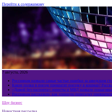
Перейти к содержимому
7 августа, 2026
Россиянам назвали самые частые ошибки за шведским ст
Какие полки в поезде превратят поездку в кошмар? Расс
«Домой без паспорта»: юристы и МВД назвали пошаговый
Россиянам рассказали, как длинную пересадку превратит
Шоу бизнес
Новостная рассылка