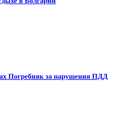
тдыхе в Болгарии
ах Погребняк за нарушения ПДД