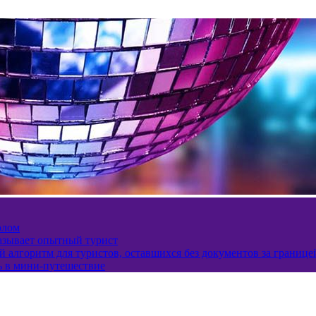
олом
казывает опытный турист
 алгоритм для туристов, оставшихся без документов за границе
ь в мини-путешествие