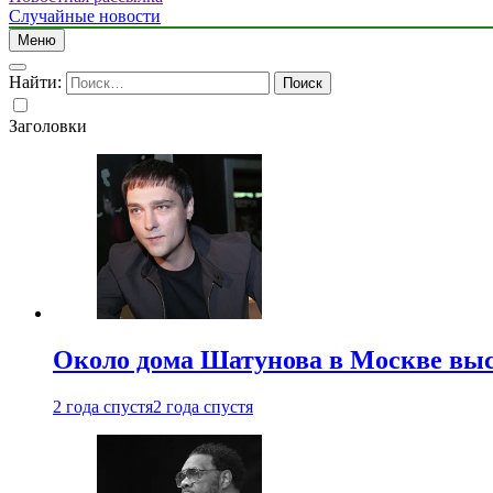
Случайные новости
Меню
Найти:
Заголовки
Около дома Шатунова в Москве выс
2 года спустя
2 года спустя