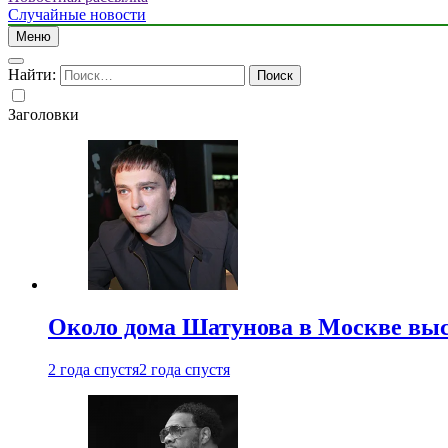
Случайные новости
Меню
Найти:
Заголовки
Около дома Шатунова в Москве выс
2 года спустя
2 года спустя