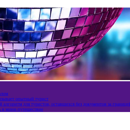
олом
казывает опытный турист
 алгоритм для туристов, оставшихся без документов за границе
ь в мини-путешествие