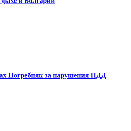
тдыхе в Болгарии
ах Погребняк за нарушения ПДД