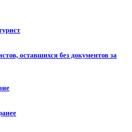
турист
стов, оставшихся без документов за
вие
ранее