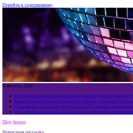
Перейти к содержимому
8 августа, 2026
Россиянам назвали самые частые ошибки за шведским ст
Какие полки в поезде превратят поездку в кошмар? Расс
«Домой без паспорта»: юристы и МВД назвали пошаговый
Россиянам рассказали, как длинную пересадку превратит
Шоу бизнес
Новостная рассылка