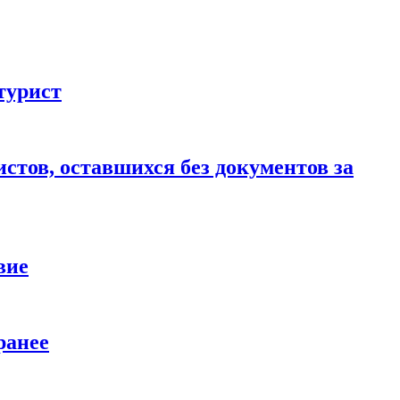
турист
стов, оставшихся без документов за
вие
ранее