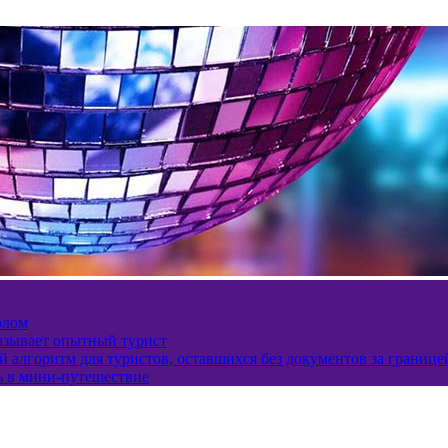
олом
казывает опытный турист
 алгоритм для туристов, оставшихся без документов за границе
ь в мини-путешествие