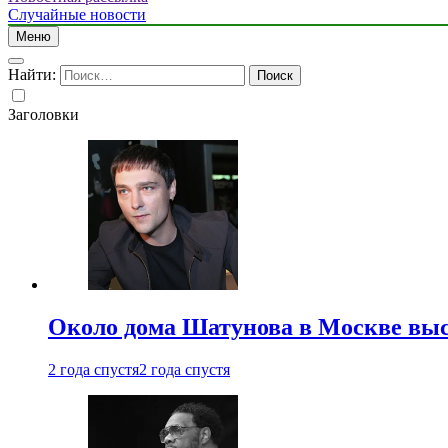
Случайные новости
Меню
Найти:
Заголовки
Около дома Шатунова в Москве выс
2 года спустя
2 года спустя