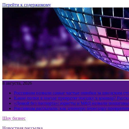
Перейти к содержимому
8 августа, 2026
Россиянам назвали самые частые ошибки за шведским ст
Какие полки в поезде превратят поездку в кошмар? Расс
«Домой без паспорта»: юристы и МВД назвали пошаговый
Россиянам рассказали, как длинную пересадку превратит
Шоу бизнес
Новостная рассылка