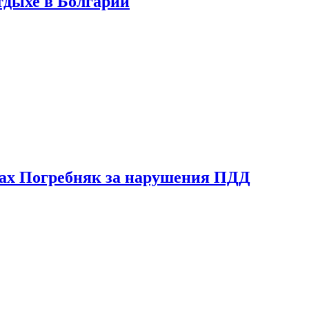
тдыхе в Болгарии
ах Погребняк за нарушения ПДД