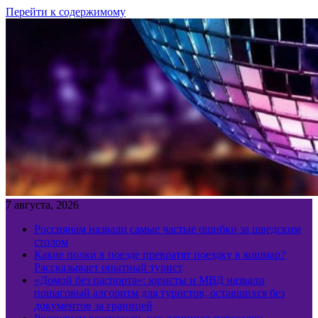
Перейти к содержимому
7 августа, 2026
Россиянам назвали самые частые ошибки за шведским
столом
Какие полки в поезде превратят поездку в кошмар?
Рассказывает опытный турист
«Домой без паспорта»: юристы и МВД назвали
пошаговый алгоритм для туристов, оставшихся без
документов за границей