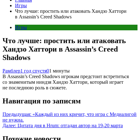
Игры
Что лучше: простить или атаковать Хандзо Хаттори
в Assassin’s Creed Shadows
Игры
Что лучше: простить или атаковать
Хандзо Хаттори в Assassin’s Creed
Shadows
Рамблер
1 год спустя
0
1 минуты
В Assassin’s Creed Shadows игрокам предстоит встретиться
со знаменитым ниндзя Хандзо Хаттори, который играет
не последнюю роль в сюжете.
Навигация по записям
Предыдущая:
«Каждый из них кричит, что игра с Медиалигой
не нужна.
Далее:
Цитата дня в Hrum: отгадан автор на 19-20 марта
Похожие новости