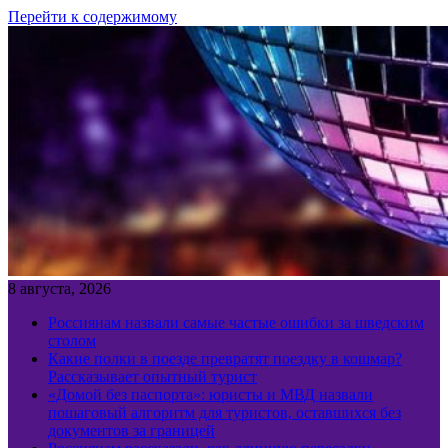
Перейти к содержимому
8 августа, 2026
Россиянам назвали самые частые ошибки за шведским
столом
Какие полки в поезде превратят поездку в кошмар?
Рассказывает опытный турист
«Домой без паспорта»: юристы и МВД назвали
пошаговый алгоритм для туристов, оставшихся без
документов за границей