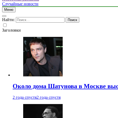
Случайные новости
Меню
Найти:
Заголовки
Около дома Шатунова в Москве выс
2 года спустя
2 года спустя