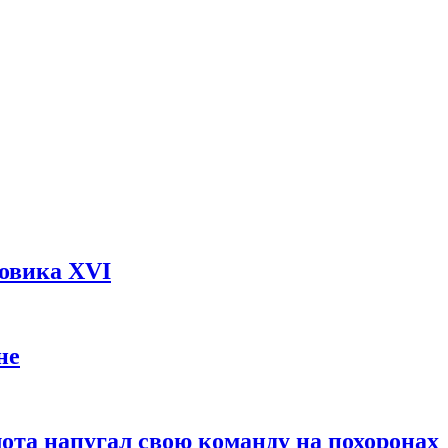
довика XVI
не
ота напугал свою команду на похоронах