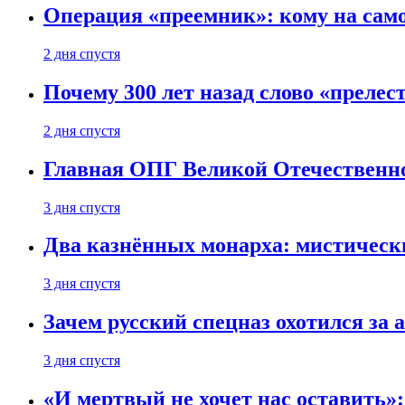
Операция «преемник»: кому на само
2 дня спустя
Почему 300 лет назад слово «преле
2 дня спустя
Главная ОПГ Великой Отечественн
3 дня спустя
Два казнённых монарха: мистическ
3 дня спустя
Зачем русский спецназ охотился за
3 дня спустя
«И мертвый не хочет нас оставить»