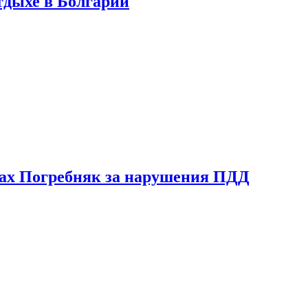
тдыхе в Болгарии
ах Погребняк за нарушения ПДД