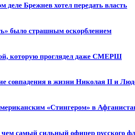
м деле Брежнев хотел передать власть
сть» было страшным оскорблением
ой, которую проглядел даже СМЕРШ
ие совпадения в жизни Николая II и Лю
 американским «Стингером» в Афганиста
: чем самый сильный офицер русского фл