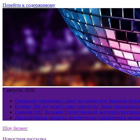
Перейти к содержимому
7 августа, 2026
Операция «преемник»: кому на самом деле Брежнев хотел
Почему 300 лет назад слово «прелесть» было страшным 
Главная ОПГ Великой Отечественной, которую прогляд
Два казнённых монарха: мистические совпадения в жизн
Шоу бизнес
Новостная рассылка