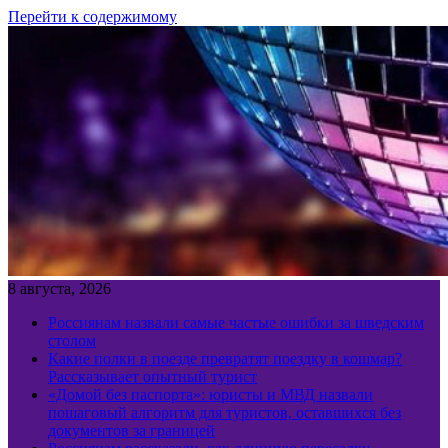
Перейти к содержимому
8 августа, 2026
Россиянам назвали самые частые ошибки за шведским
столом
Какие полки в поезде превратят поездку в кошмар?
Рассказывает опытный турист
«Домой без паспорта»: юристы и МВД назвали
пошаговый алгоритм для туристов, оставшихся без
документов за границей