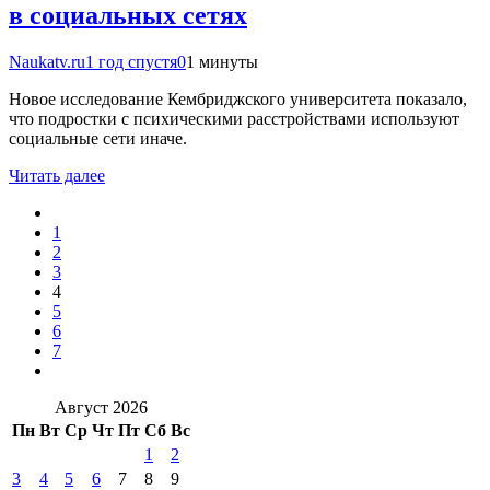
в социальных сетях
Naukatv.ru
1 год спустя
0
1 минуты
Новое исследование Кембриджского университета показало,
что подростки с психическими расстройствами используют
социальные сети иначе.
Читать далее
1
2
3
4
5
6
7
Август 2026
Пн
Вт
Ср
Чт
Пт
Сб
Вс
1
2
3
4
5
6
7
8
9