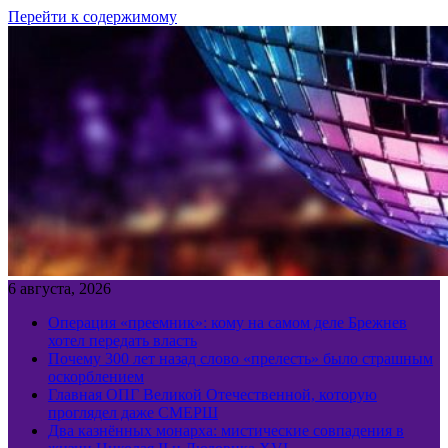
Перейти к содержимому
6 августа, 2026
Операция «преемник»: кому на самом деле Брежнев
хотел передать власть
Почему 300 лет назад слово «прелесть» было страшным
оскорблением
Главная ОПГ Великой Отечественной, которую
проглядел даже СМЕРШ
Два казнённых монарха: мистические совпадения в