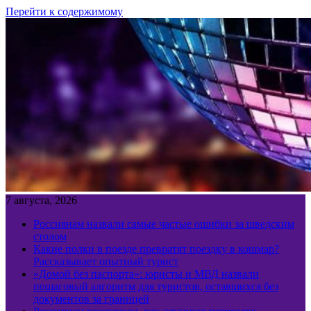
Перейти к содержимому
7 августа, 2026
Россиянам назвали самые частые ошибки за шведским
столом
Какие полки в поезде превратят поездку в кошмар?
Рассказывает опытный турист
«Домой без паспорта»: юристы и МВД назвали
пошаговый алгоритм для туристов, оставшихся без
документов за границей