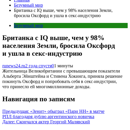
Безумный мир
Британка с IQ выше, чем у 98% населения Земли,
бросила Оксфорд и ушла в секс-индустрию
Безумный мир
Британка с IQ выше, чем у 98%
населения Земли, бросила Оксфорд
и ушла в секс-индустрию
runews24.ru
2 года спустя
0
1 минуты
Жительница Великобритании с превышающим показатели
Альберта Эйнштейна и Стивена Хокинга, приняла решение
покинуть Оксфорд и попробовать себя в секс-индустрии,
что принесло ей многомиллионные доходы.
Навигация по записям
Предыдущая:
«Зенит» обыграл «Пари НН» в матче
РПЛ благодаря дублю аргентинского новичка
Далее:
Скончался актер Георгий Малявский