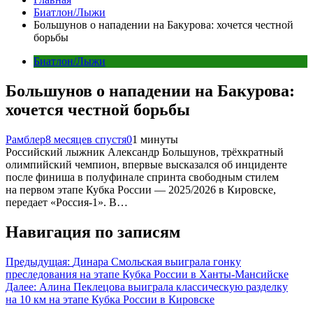
Биатлон/Лыжи
Большунов о нападении на Бакурова: хочется честной
борьбы
Биатлон/Лыжи
Большунов о нападении на Бакурова:
хочется честной борьбы
Рамблер
8 месяцев спустя
0
1 минуты
Российский лыжник Александр Большунов, трёхкратный
олимпийский чемпион, впервые высказался об инциденте
после финиша в полуфинале спринта свободным стилем
на первом этапе Кубка России — 2025/2026 в Кировске,
передает «Россия-1». В…
Навигация по записям
Предыдущая:
Динара Смольская выиграла гонку
преследования на этапе Кубка России в Ханты-Мансийске
Далее:
Алина Пеклецова выиграла классическую разделку
на 10 км на этапе Кубка России в Кировске