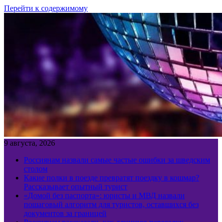
Перейти к содержимому
9 августа, 2026
Россиянам назвали самые частые ошибки за шведским
столом
Какие полки в поезде превратят поездку в кошмар?
Рассказывает опытный турист
«Домой без паспорта»: юристы и МВД назвали
пошаговый алгоритм для туристов, оставшихся без
документов за границей