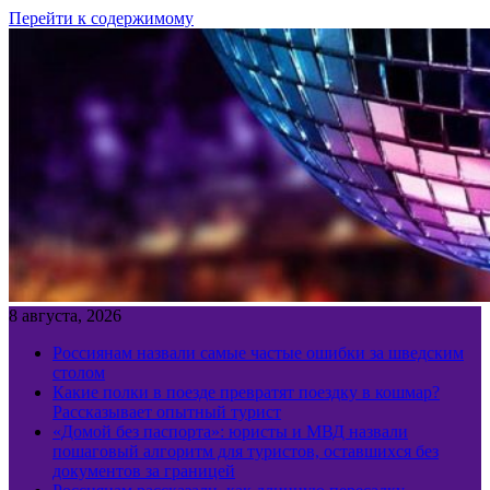
Перейти к содержимому
8 августа, 2026
Россиянам назвали самые частые ошибки за шведским
столом
Какие полки в поезде превратят поездку в кошмар?
Рассказывает опытный турист
«Домой без паспорта»: юристы и МВД назвали
пошаговый алгоритм для туристов, оставшихся без
документов за границей