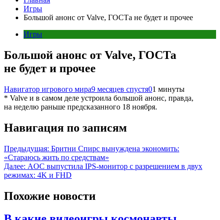
Игры
Большой анонс от Valve, ГОСТа не будет и прочее
Игры
Большой анонс от Valve, ГОСТа
не будет и прочее
Навигатор игрового мира
9 месяцев спустя
0
1 минуты
* Valve и в самом деле устроила большой анонс, правда,
на неделю раньше предсказанного 18 ноября.
Навигация по записям
Предыдущая:
Бритни Спирс вынуждена экономить:
«Стараюсь жить по средствам»
Далее:
AOC выпустила IPS-монитор с разрешением в двух
режимах: 4K и FHD
Похожие новости
В какие видеоигры космонавты