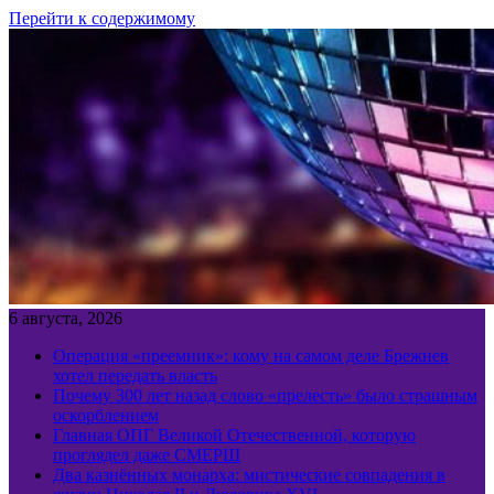
Перейти к содержимому
6 августа, 2026
Операция «преемник»: кому на самом деле Брежнев
хотел передать власть
Почему 300 лет назад слово «прелесть» было страшным
оскорблением
Главная ОПГ Великой Отечественной, которую
проглядел даже СМЕРШ
Два казнённых монарха: мистические совпадения в