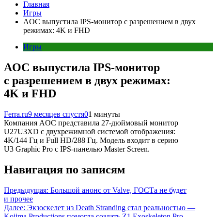
Главная
Игры
AOC выпустила IPS-монитор с разрешением в двух
режимах: 4K и FHD
Игры
AOC выпустила IPS-монитор
с разрешением в двух режимах:
4K и FHD
Ferra.ru
9 месяцев спустя
0
1 минуты
Компания AOC представила 27-дюймовый монитор
U27U3XD с двухрежимной системой отображения:
4K/144 Гц и Full HD/288 Гц. Модель входит в серию
U3 Graphic Pro с IPS-панелью Master Screen.
Навигация по записям
Предыдущая:
Большой анонс от Valve, ГОСТа не будет
и прочее
Далее:
Экзоскелет из Death Stranding стал реальностью —
Kojima Productions помогла создать Z1 Exoskeleton Pro