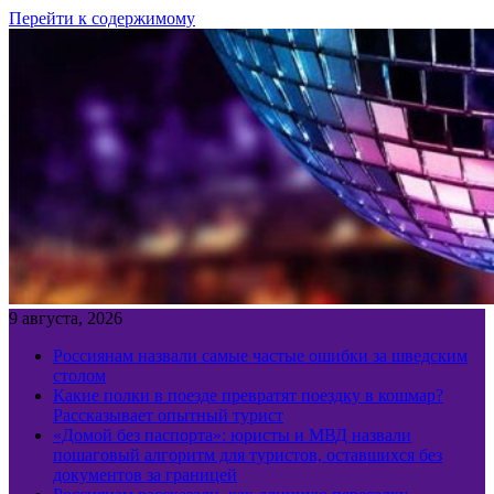
Перейти к содержимому
9 августа, 2026
Россиянам назвали самые частые ошибки за шведским
столом
Какие полки в поезде превратят поездку в кошмар?
Рассказывает опытный турист
«Домой без паспорта»: юристы и МВД назвали
пошаговый алгоритм для туристов, оставшихся без
документов за границей