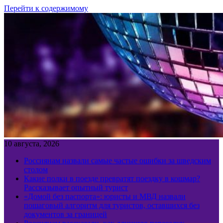
Перейти к содержимому
10 августа, 2026
Россиянам назвали самые частые ошибки за шведским
столом
Какие полки в поезде превратят поездку в кошмар?
Рассказывает опытный турист
«Домой без паспорта»: юристы и МВД назвали
пошаговый алгоритм для туристов, оставшихся без
документов за границей