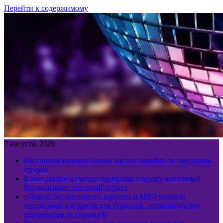
Перейти к содержимому
7 августа, 2026
Россиянам назвали самые частые ошибки за шведским
столом
Какие полки в поезде превратят поездку в кошмар?
Рассказывает опытный турист
«Домой без паспорта»: юристы и МВД назвали
пошаговый алгоритм для туристов, оставшихся без
документов за границей