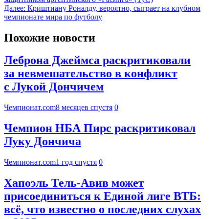
Далее:
Криштиану Роналду, вероятно, сыграет на клубном
чемпионате мира по футболу
Похожие новости
Леброна Джеймса раскритиковали
за невмешательство в конфликт
с Лукой Дончичем
Чемпионат.com
8 месяцев спустя
0
Чемпион НБА Пирс раскритиковал
Луку Дончича
Чемпионат.com
1 год спустя
0
Хапоэль Тель-Авив может
присоединиться к Единой лиге ВТБ:
всё, что известно о последних слухах