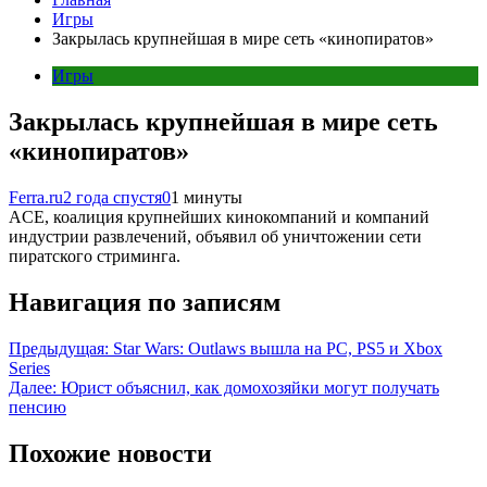
Игры
Закрылась крупнейшая в мире сеть «кинопиратов»
Игры
Закрылась крупнейшая в мире сеть
«кинопиратов»
Ferra.ru
2 года спустя
0
1 минуты
ACE, коалиция крупнейших кинокомпаний и компаний
индустрии развлечений, объявил об уничтожении сети
пиратского стриминга.
Навигация по записям
Предыдущая:
Star Wars: Outlaws вышла на PC, PS5 и Xbox
Series
Далее:
Юрист объяснил, как домохозяйки могут получать
пенсию
Похожие новости