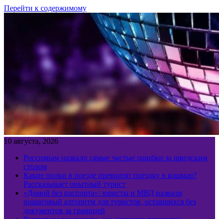
Перейти к содержимому
10 августа, 2026
Россиянам назвали самые частые ошибки за шведским
столом
Какие полки в поезде превратят поездку в кошмар?
Рассказывает опытный турист
«Домой без паспорта»: юристы и МВД назвали
пошаговый алгоритм для туристов, оставшихся без
документов за границей