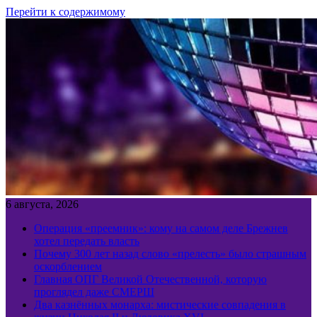
Перейти к содержимому
6 августа, 2026
Операция «преемник»: кому на самом деле Брежнев
хотел передать власть
Почему 300 лет назад слово «прелесть» было страшным
оскорблением
Главная ОПГ Великой Отечественной, которую
проглядел даже СМЕРШ
Два казнённых монарха: мистические совпадения в