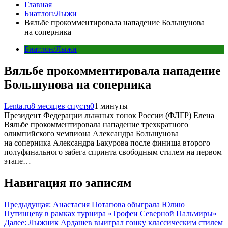
Главная
Биатлон/Лыжи
Вяльбе прокомментировала нападение Большунова
на соперника
Биатлон/Лыжи
Вяльбе прокомментировала нападение
Большунова на соперника
Lenta.ru
8 месяцев спустя
0
1 минуты
Президент Федерации лыжных гонок России (ФЛГР) Елена
Вяльбе прокомментировала нападение трехкратного
олимпийского чемпиона Александра Большунова
на соперника Александра Бакурова после финиша второго
полуфинального забега спринта свободным стилем на первом
этапе…
Навигация по записям
Предыдущая:
Анастасия Потапова обыграла Юлию
Путинцеву в рамках турнира «Трофеи Северной Пальмиры»
Далее:
Лыжник Ардашев выиграл гонку классическим стилем