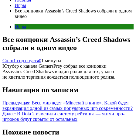
Игры
Все концовки Assassin’s Creed Shadows собрали в одном
видео
Игры
Все концовки Assassin’s Creed Shadows
собрали в одном видео
Cq.ru
1 год спустя
0
1 минуты
Ютубер с канала GamersPrey собрал все концовки
Assassin’s Creed Shadows в один ролик для тех, у кого
не хватило терпения дождаться полноценного релиза.
Навигация по записям
Предыдущая:
Весь мир ждет «Minecraft в кино». Какой будет
экранизация одной из самых популярных игр современности?
Далее:
В Dota 2 изменили систему рейтинга — матчи про-
игроков будут скрыты от остальных
Похожие новости