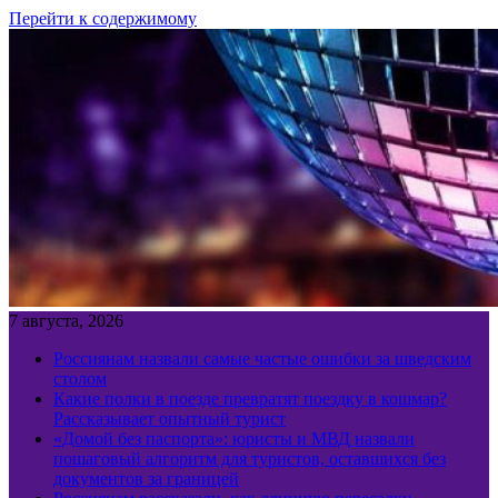
Перейти к содержимому
7 августа, 2026
Россиянам назвали самые частые ошибки за шведским
столом
Какие полки в поезде превратят поездку в кошмар?
Рассказывает опытный турист
«Домой без паспорта»: юристы и МВД назвали
пошаговый алгоритм для туристов, оставшихся без
документов за границей