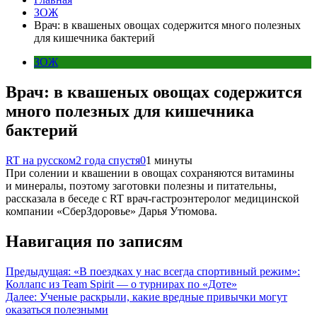
ЗОЖ
Врач: в квашеных овощах содержится много полезных
для кишечника бактерий
ЗОЖ
Врач: в квашеных овощах содержится
много полезных для кишечника
бактерий
RT на русском
2 года спустя
0
1 минуты
При солении и квашении в овощах сохраняются витамины
и минералы, поэтому заготовки полезны и питательны,
рассказала в беседе с RT врач-гастроэнтеролог медицинской
компании «СберЗдоровье» Дарья Утюмова.
Навигация по записям
Предыдущая:
«В поездках у нас всегда спортивный режим»:
Коллапс из Team Spirit — о турнирах по «Доте»
Далее:
Ученые раскрыли, какие вредные привычки могут
оказаться полезными