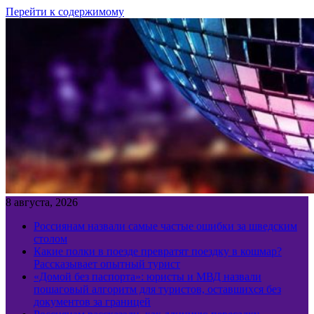
Перейти к содержимому
8 августа, 2026
Россиянам назвали самые частые ошибки за шведским
столом
Какие полки в поезде превратят поездку в кошмар?
Рассказывает опытный турист
«Домой без паспорта»: юристы и МВД назвали
пошаговый алгоритм для туристов, оставшихся без
документов за границей