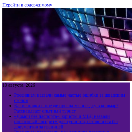
Перейти к содержимому
10 августа, 2026
Россиянам назвали самые частые ошибки за шведским
столом
Какие полки в поезде превратят поездку в кошмар?
Рассказывает опытный турист
«Домой без паспорта»: юристы и МВД назвали
пошаговый алгоритм для туристов, оставшихся без
документов за границей