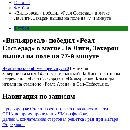
Главная
Футбол
«Вильярреал» победил «Реал Сосьедад» в матче
Ла Лиги, Захарян вышел на поле на 77-й минуте
Футбол
«Вильярреал» победил «Реал
Сосьедад» в матче Ла Лиги, Захарян
вышел на поле на 77-й минуте
Чемпионат.com
8 месяцев спустя
0
1 минуты
Завершился матч 14-го тура испанской Ла Лиги, в котором
встречались «Реал Сосьедад» и «Вильярреал». Команды
играли на стадионе «Реале Арена» в Сан-Себастьяне.
Навигация по записям
Предыдущая:
Стало известно, чего опасаются власти
США во время проведения ЧМ по футболу
Далее:
Окончательная стартовая решётка Гран-при Катара
Формулы-1