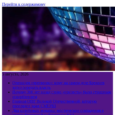
Перейти к содержимому
5 августа, 2026
Операция «преемник»: кому на самом деле Брежнев
хотел передать власть
Почему 300 лет назад слово «прелесть» было страшным
оскорблением
Главная ОПГ Великой Отечественной, которую
проглядел даже СМЕРШ
Два казнённых монарха: мистические совпадения в