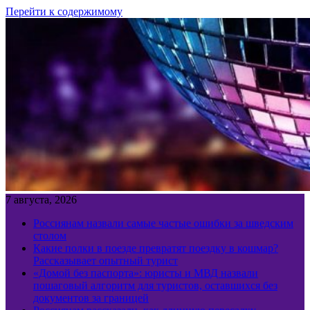
Перейти к содержимому
7 августа, 2026
Россиянам назвали самые частые ошибки за шведским
столом
Какие полки в поезде превратят поездку в кошмар?
Рассказывает опытный турист
«Домой без паспорта»: юристы и МВД назвали
пошаговый алгоритм для туристов, оставшихся без
документов за границей