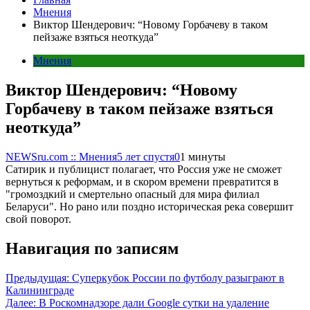
Мнения
Виктор Шендерович: “Новому Горбачеву в таком
пейзаже взяться неоткуда”
Мнения
Виктор Шендерович: “Новому
Горбачеву в таком пейзаже взяться
неоткуда”
NEWSru.com :: Мнения
5 лет спустя
0
1 минуты
Сатирик и публицист полагает, что Россия уже не сможет
вернуться к реформам, и в скором времени превратится в
"громоздкий и смертельно опасный для мира филиал
Беларуси". Но рано или поздно историческая река совершит
свой поворот.
Навигация по записям
Предыдущая:
Суперкубок России по футболу разыграют в
Калининграде
Далее:
В Роскомнадзоре дали Google сутки на удаление