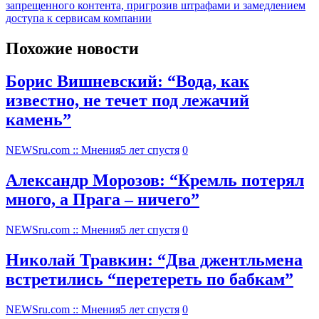
запрещенного контента, пригрозив штрафами и замедлением
доступа к сервисам компании
Похожие новости
Борис Вишневский: “Вода, как
известно, не течет под лежачий
камень”
NEWSru.com :: Мнения
5 лет спустя
0
Александр Морозов: “Кремль потерял
много, а Прага – ничего”
NEWSru.com :: Мнения
5 лет спустя
0
Николай Травкин: “Два джентльмена
встретились “перетереть по бабкам”
NEWSru.com :: Мнения
5 лет спустя
0