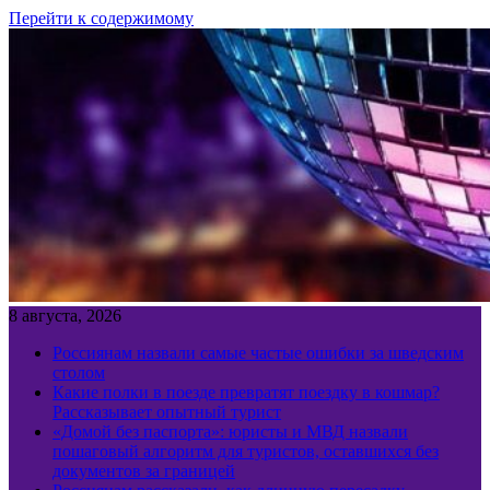
Перейти к содержимому
8 августа, 2026
Россиянам назвали самые частые ошибки за шведским
столом
Какие полки в поезде превратят поездку в кошмар?
Рассказывает опытный турист
«Домой без паспорта»: юристы и МВД назвали
пошаговый алгоритм для туристов, оставшихся без
документов за границей