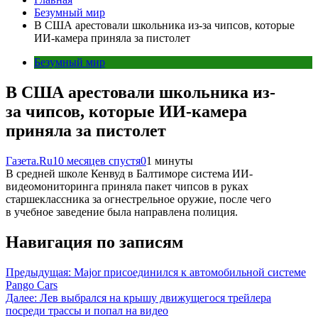
Безумный мир
В США арестовали школьника из-за чипсов, которые
ИИ-камера приняла за пистолет
Безумный мир
В США арестовали школьника из-
за чипсов, которые ИИ-камера
приняла за пистолет
Газета.Ru
10 месяцев спустя
0
1 минуты
В средней школе Кенвуд в Балтиморе система ИИ-
видеомониторинга приняла пакет чипсов в руках
старшеклассника за огнестрельное оружие, после чего
в учебное заведение была направлена полиция.
Навигация по записям
Предыдущая:
Major присоединился к автомобильной системе
Pango Cars
Далее:
Лев выбрался на крышу движущегося трейлера
посреди трассы и попал на видео