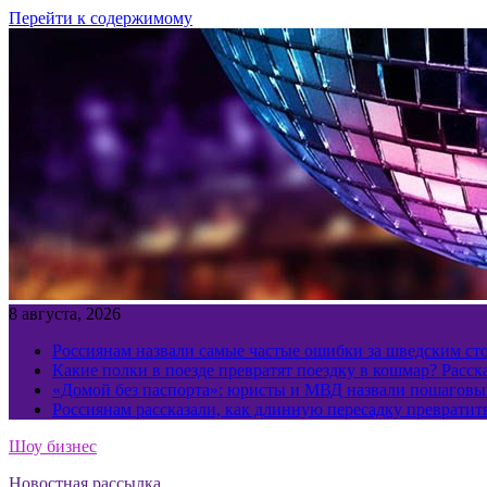
Перейти к содержимому
8 августа, 2026
Россиянам назвали самые частые ошибки за шведским ст
Какие полки в поезде превратят поездку в кошмар? Расс
«Домой без паспорта»: юристы и МВД назвали пошаговый
Россиянам рассказали, как длинную пересадку превратит
Шоу бизнес
Новостная рассылка