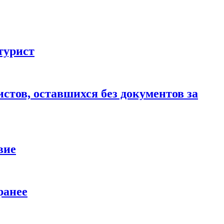
турист
стов, оставшихся без документов за
вие
ранее