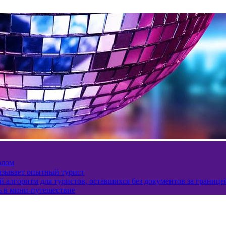
олом
казывает опытный турист
 алгоритм для туристов, оставшихся без документов за границе
ь в мини-путешествие