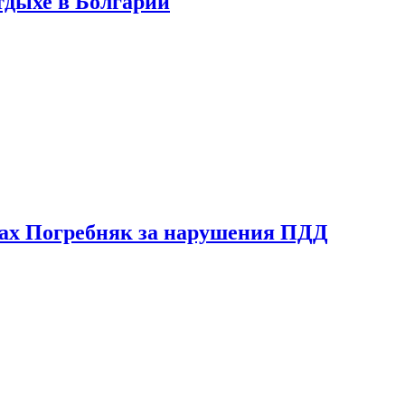
тдыхе в Болгарии
ах Погребняк за нарушения ПДД