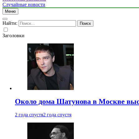
Случайные новости
Меню
Найти:
Заголовки
Около дома Шатунова в Москве выс
2 года спустя
2 года спустя