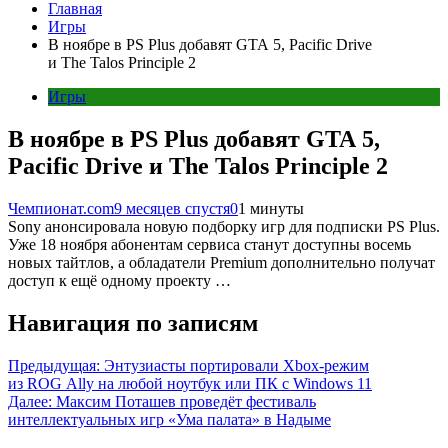
Главная
Игры
В ноябре в PS Plus добавят GTA 5, Pacific Drive
и The Talos Principle 2
Игры
В ноябре в PS Plus добавят GTA 5,
Pacific Drive и The Talos Principle 2
Чемпионат.com
9 месяцев спустя
0
1 минуты
Sony анонсировала новую подборку игр для подписки PS Plus.
Уже 18 ноября абонентам сервиса станут доступны восемь
новых тайтлов, а обладатели Premium дополнительно получат
доступ к ещё одному проекту …
Навигация по записям
Предыдущая:
Энтузиасты портировали Xbox-режим
из ROG Ally на любой ноутбук или ПК с Windows 11
Далее:
Максим Поташев проведёт фестиваль
интеллектуальных игр «Ума палата» в Надыме