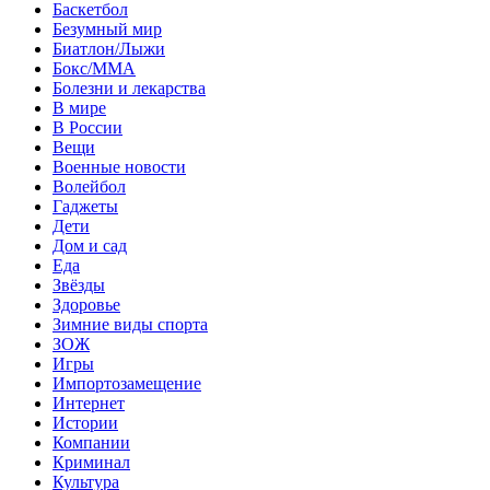
Баскетбол
Безумный мир
Биатлон/Лыжи
Бокс/MMA
Болезни и лекарства
В мире
В России
Вещи
Военные новости
Волейбол
Гаджеты
Дети
Дом и сад
Еда
Звёзды
Здоровье
Зимние виды спорта
ЗОЖ
Игры
Импортозамещение
Интернет
Истории
Компании
Криминал
Культура