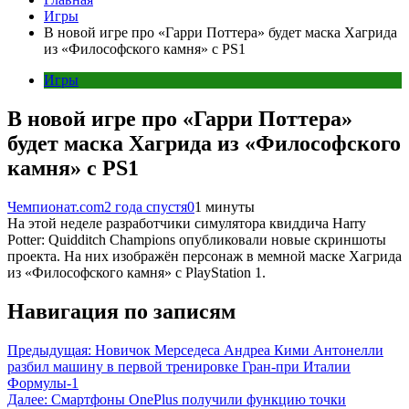
Игры
В новой игре про «Гарри Поттера» будет маска Хагрида
из «Философского камня» с PS1
Игры
В новой игре про «Гарри Поттера»
будет маска Хагрида из «Философского
камня» с PS1
Чемпионат.com
2 года спустя
0
1 минуты
На этой неделе разработчики симулятора квиддича Harry
Potter: Quidditch Champions опубликовали новые скриншоты
проекта. На них изображён персонаж в мемной маске Хагрида
из «Философского камня» с PlayStation 1.
Навигация по записям
Предыдущая:
Новичок Мерседеса Андреа Кими Антонелли
разбил машину в первой тренировке Гран-при Италии
Формулы-1
Далее:
Смартфоны OnePlus получили функцию точки