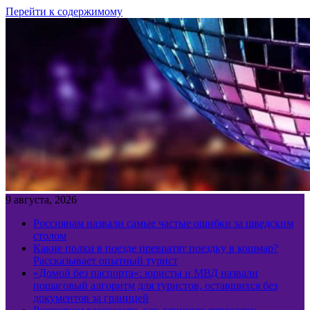
Перейти к содержимому
9 августа, 2026
Россиянам назвали самые частые ошибки за шведским
столом
Какие полки в поезде превратят поездку в кошмар?
Рассказывает опытный турист
«Домой без паспорта»: юристы и МВД назвали
пошаговый алгоритм для туристов, оставшихся без
документов за границей