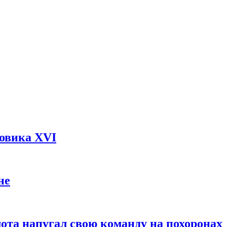
довика XVI
не
ота напугал свою команду на похоронах