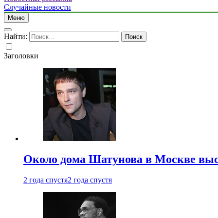
Случайные новости
Меню
Найти:
Заголовки
Около дома Шатунова в Москве выс
2 года спустя
2 года спустя