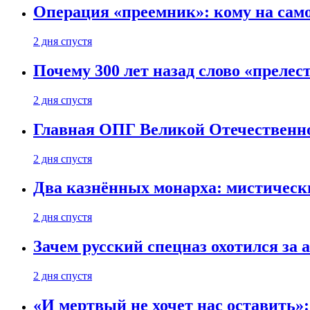
Операция «преемник»: кому на само
2 дня спустя
Почему 300 лет назад слово «преле
2 дня спустя
Главная ОПГ Великой Отечественн
2 дня спустя
Два казнённых монарха: мистическ
2 дня спустя
Зачем русский спецназ охотился за
2 дня спустя
«И мертвый не хочет нас оставить»