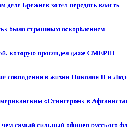
м деле Брежнев хотел передать власть
сть» было страшным оскорблением
ой, которую проглядел даже СМЕРШ
ие совпадения в жизни Николая II и Лю
 американским «Стингером» в Афганиста
: чем самый сильный офицер русского фл