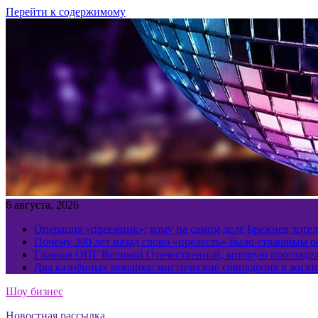
Перейти к содержимому
6 августа, 2026
Операция «преемник»: кому на самом деле Брежнев хотел
Почему 300 лет назад слово «прелесть» было страшным 
Главная ОПГ Великой Отечественной, которую прогляд
Два казнённых монарха: мистические совпадения в жизн
Шоу бизнес
Новостная рассылка