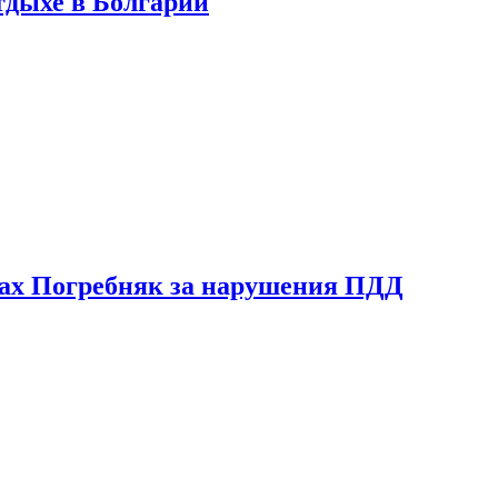
тдыхе в Болгарии
ах Погребняк за нарушения ПДД