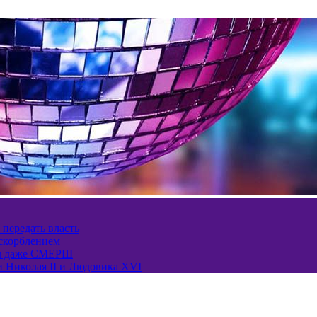
 передать власть
оскорблением
ел даже СМЕРШ
и Николая II и Людовика XVI