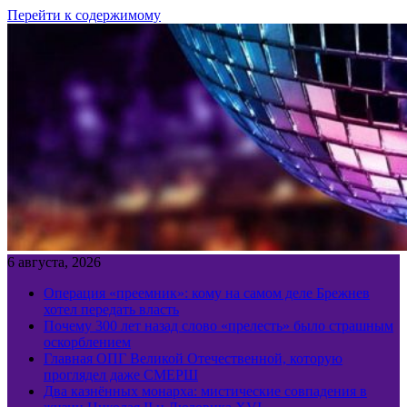
Перейти к содержимому
6 августа, 2026
Операция «преемник»: кому на самом деле Брежнев
хотел передать власть
Почему 300 лет назад слово «прелесть» было страшным
оскорблением
Главная ОПГ Великой Отечественной, которую
проглядел даже СМЕРШ
Два казнённых монарха: мистические совпадения в