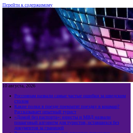
Перейти к содержимому
10 августа, 2026
Россиянам назвали самые частые ошибки за шведским
столом
Какие полки в поезде превратят поездку в кошмар?
Рассказывает опытный турист
«Домой без паспорта»: юристы и МВД назвали
пошаговый алгоритм для туристов, оставшихся без
документов за границей