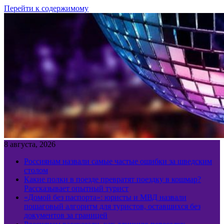
Перейти к содержимому
8 августа, 2026
Россиянам назвали самые частые ошибки за шведским
столом
Какие полки в поезде превратят поездку в кошмар?
Рассказывает опытный турист
«Домой без паспорта»: юристы и МВД назвали
пошаговый алгоритм для туристов, оставшихся без
документов за границей