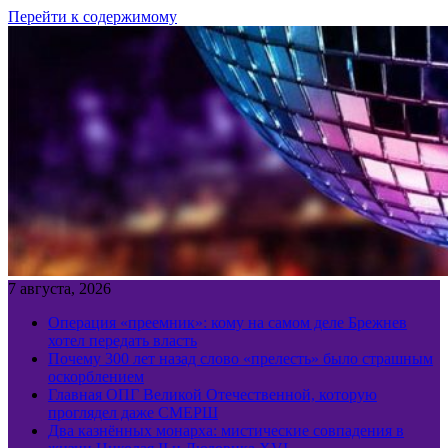
Перейти к содержимому
7 августа, 2026
Операция «преемник»: кому на самом деле Брежнев
хотел передать власть
Почему 300 лет назад слово «прелесть» было страшным
оскорблением
Главная ОПГ Великой Отечественной, которую
проглядел даже СМЕРШ
Два казнённых монарха: мистические совпадения в