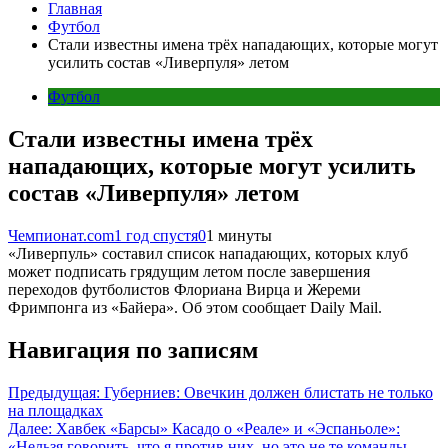
Главная
Футбол
Стали известны имена трёх нападающих, которые могут
усилить состав «Ливерпуля» летом
Футбол
Стали известны имена трёх
нападающих, которые могут усилить
состав «Ливерпуля» летом
Чемпионат.com
1 год спустя
0
1 минуты
«Ливерпуль» составил список нападающих, которых клуб
может подписать грядущим летом после завершения
переходов футболистов Флориана Вирца и Жереми
Фримпонга из «Байера». Об этом сообщает Daily Mail.
Навигация по записям
Предыдущая:
Губерниев: Овечкин должен блистать не только
на площадках
Далее:
Хавбек «Барсы» Касадо о «Реале» и «Эспаньоле»:
«Нельзя говорить, что я против них, но это не те команды,