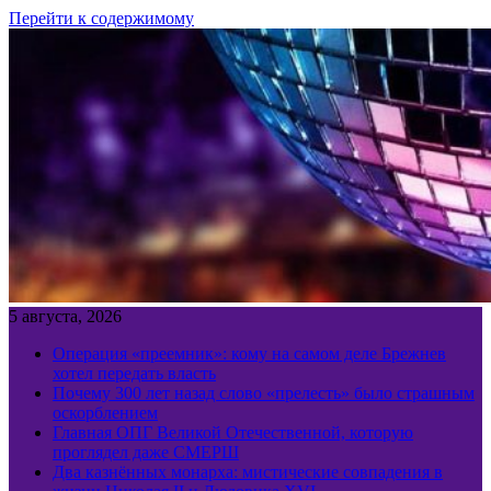
Перейти к содержимому
5 августа, 2026
Операция «преемник»: кому на самом деле Брежнев
хотел передать власть
Почему 300 лет назад слово «прелесть» было страшным
оскорблением
Главная ОПГ Великой Отечественной, которую
проглядел даже СМЕРШ
Два казнённых монарха: мистические совпадения в