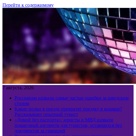
Перейти к содержимому
7 августа, 2026
Россиянам назвали самые частые ошибки за шведским
столом
Какие полки в поезде превратят поездку в кошмар?
Рассказывает опытный турист
«Домой без паспорта»: юристы и МВД назвали
пошаговый алгоритм для туристов, оставшихся без
документов за границей