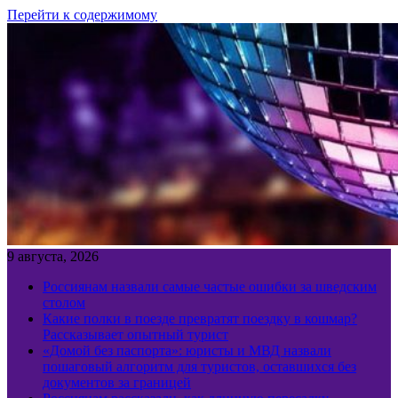
Перейти к содержимому
9 августа, 2026
Россиянам назвали самые частые ошибки за шведским
столом
Какие полки в поезде превратят поездку в кошмар?
Рассказывает опытный турист
«Домой без паспорта»: юристы и МВД назвали
пошаговый алгоритм для туристов, оставшихся без
документов за границей