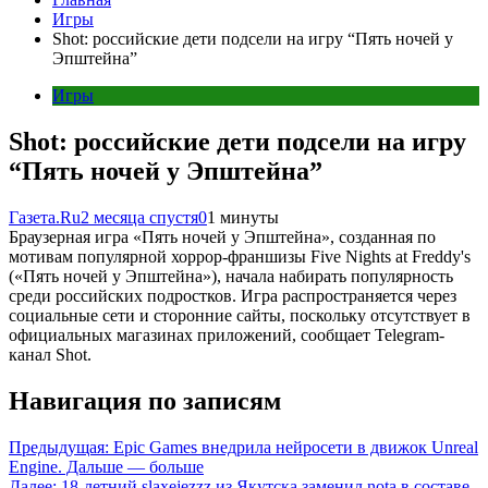
Игры
Shot: российские дети подсели на игру “Пять ночей у
Эпштейна”
Игры
Shot: российские дети подсели на игру
“Пять ночей у Эпштейна”
Газета.Ru
2 месяца спустя
0
1 минуты
Браузерная игра «Пять ночей у Эпштейна», созданная по
мотивам популярной хоррор-франшизы Five Nights at Freddy's
(«Пять ночей у Эпштейна»), начала набирать популярность
среди российских подростков. Игра распространяется через
социальные сети и сторонние сайты, поскольку отсутствует в
официальных магазинах приложений, сообщает Telegram-
канал Shot.
Навигация по записям
Предыдущая:
Epic Games внедрила нейросети в движок Unreal
Engine. Дальше — больше
Далее:
18-летний slaxejezzz из Якутска заменил nota в составе