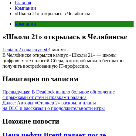
Главная
Компании
«Школа 21» открылась в Челябинске
Компании
«Школа 21» открылась в Челябинске
Lenta.ru
2 года спустя
0
1 минуты
В Челябинске открылся кампус «Школы 21» — школы
цифровых технологий Сбера, в которой можно бесплатно
получить востребованную IT-профессию.
Навигация по записям
Предыдущая:
В Deadlock вышло большое обновление
с прыжками от стен и правками баланса
Далее:
Авторы «Сталкер 2» раскрыли планы
на DLC и рассказали о продолжительности игры
Похожие новости
Цена нефти Brent падает после