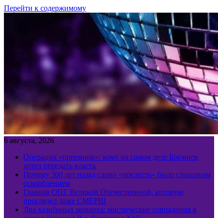
Перейти к содержимому
6 августа, 2026
Операция «преемник»: кому на самом деле Брежнев
хотел передать власть
Почему 300 лет назад слово «прелесть» было страшным
оскорблением
Главная ОПГ Великой Отечественной, которую
проглядел даже СМЕРШ
Два казнённых монарха: мистические совпадения в