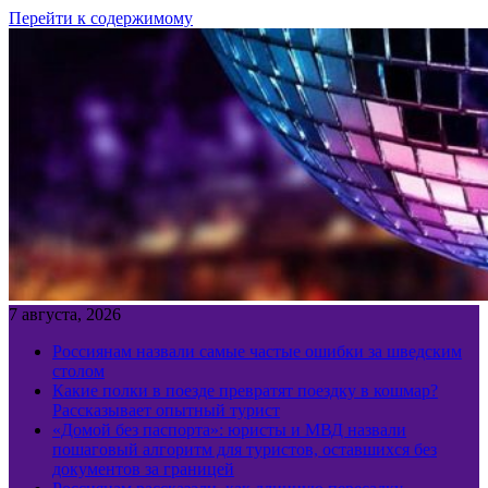
Перейти к содержимому
7 августа, 2026
Россиянам назвали самые частые ошибки за шведским
столом
Какие полки в поезде превратят поездку в кошмар?
Рассказывает опытный турист
«Домой без паспорта»: юристы и МВД назвали
пошаговый алгоритм для туристов, оставшихся без
документов за границей