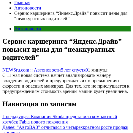
Главная
Автоновости
Сервис каршеринга “Яндекс.Драйв” повысит цены для
“неаккуратных водителей”
Автоновости
Сервис каршеринга “Яндекс.Драйв”
повысит цены для “неаккуратных
водителей”
NEWSru.com :: Автоновости
5 лет спустя
0
1 минуты
С 11 мая новая система начнет анализировать манеру
вождения водителей и предупреждать их о превышениях
скорости и опасных маневрах. Для тех, кто не прислушается к
предупреждениям стоимость аренды машин будет увеличена.
Навигация по записям
Предыдущая:
Компания Skoda представила компактный
хэтчбек Fabia нового поколения
Далее:
“АвтоВАЗ” отчитался о четырехкратном росте продаж
в апреле