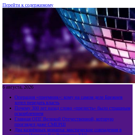
Перейти к содержимому
6 августа, 2026
Операция «преемник»: кому на самом деле Брежнев
хотел передать власть
Почему 300 лет назад слово «прелесть» было страшным
оскорблением
Главная ОПГ Великой Отечественной, которую
проглядел даже СМЕРШ
Два казнённых монарха: мистические совпадения в