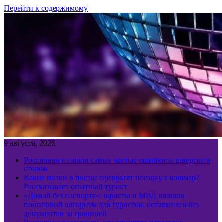
Перейти к содержимому
9 августа, 2026
Россиянам назвали самые частые ошибки за шведским
столом
Какие полки в поезде превратят поездку в кошмар?
Рассказывает опытный турист
«Домой без паспорта»: юристы и МВД назвали
пошаговый алгоритм для туристов, оставшихся без
документов за границей