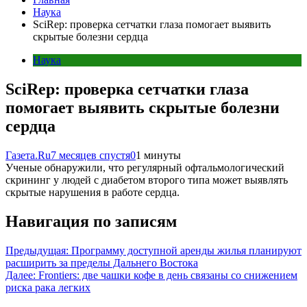
Наука
SciRep: проверка сетчатки глаза помогает выявить
скрытые болезни сердца
Наука
SciRep: проверка сетчатки глаза
помогает выявить скрытые болезни
сердца
Газета.Ru
7 месяцев спустя
0
1 минуты
Ученые обнаружили, что регулярный офтальмологический
скрининг у людей с диабетом второго типа может выявлять
скрытые нарушения в работе сердца.
Навигация по записям
Предыдущая:
Программу доступной аренды жилья планируют
расширить за пределы Дальнего Востока
Далее:
Frontiers: две чашки кофе в день связаны со снижением
риска рака легких