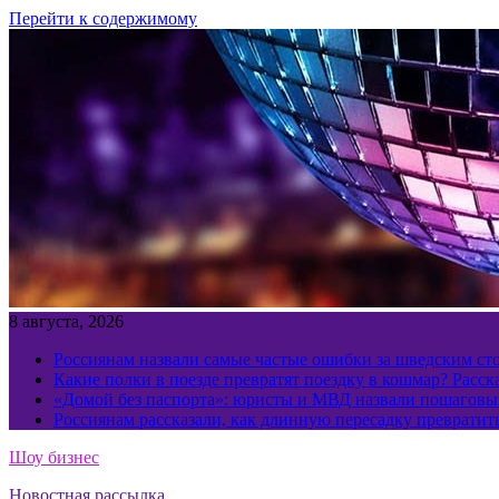
Перейти к содержимому
8 августа, 2026
Россиянам назвали самые частые ошибки за шведским ст
Какие полки в поезде превратят поездку в кошмар? Расс
«Домой без паспорта»: юристы и МВД назвали пошаговый
Россиянам рассказали, как длинную пересадку превратит
Шоу бизнес
Новостная рассылка