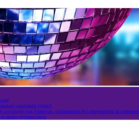
олом
казывает опытный турист
 алгоритм для туристов, оставшихся без документов за границе
ь в мини-путешествие