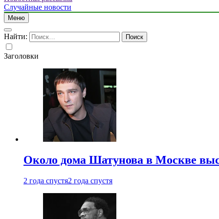
Случайные новости
Меню
Найти:
Заголовки
Около дома Шатунова в Москве выс
2 года спустя
2 года спустя