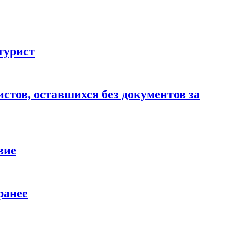
турист
стов, оставшихся без документов за
вие
ранее