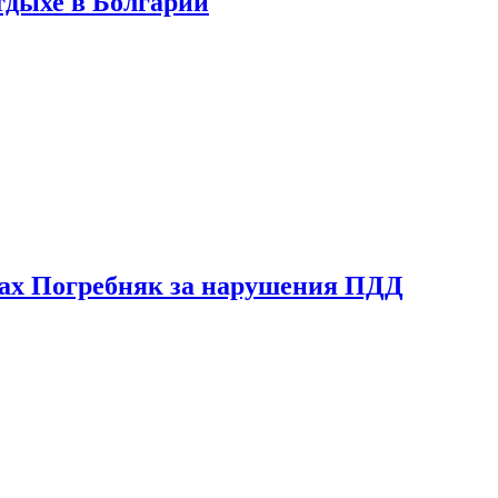
тдыхе в Болгарии
ах Погребняк за нарушения ПДД