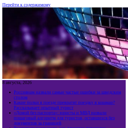
Перейти к содержимому
8 августа, 2026
Россиянам назвали самые частые ошибки за шведским
столом
Какие полки в поезде превратят поездку в кошмар?
Рассказывает опытный турист
«Домой без паспорта»: юристы и МВД назвали
пошаговый алгоритм для туристов, оставшихся без
документов за границей