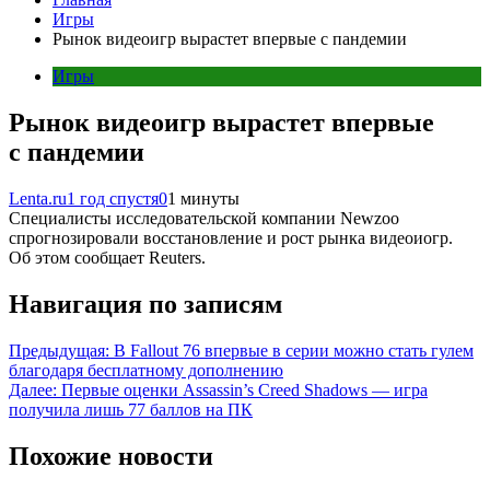
Игры
Рынок видеоигр вырастет впервые с пандемии
Игры
Рынок видеоигр вырастет впервые
с пандемии
Lenta.ru
1 год спустя
0
1 минуты
Специалисты исследовательской компании Newzoo
спрогнозировали восстановление и рост рынка видеоиогр.
Об этом сообщает Reuters.
Навигация по записям
Предыдущая:
В Fallout 76 впервые в серии можно стать гулем
благодаря бесплатному дополнению
Далее:
Первые оценки Assassin’s Creed Shadows — игра
получила лишь 77 баллов на ПК
Похожие новости