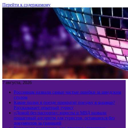
Перейти к содержимому
7 августа, 2026
Россиянам назвали самые частые ошибки за шведским
столом
Какие полки в поезде превратят поездку в кошмар?
Рассказывает опытный турист
«Домой без паспорта»: юристы и МВД назвали
пошаговый алгоритм для туристов, оставшихся без
документов за границей