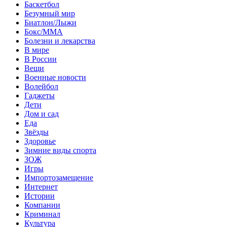
Баскетбол
Безумный мир
Биатлон/Лыжи
Бокс/MMA
Болезни и лекарства
В мире
В России
Вещи
Военные новости
Волейбол
Гаджеты
Дети
Дом и сад
Еда
Звёзды
Здоровье
Зимние виды спорта
ЗОЖ
Игры
Импортозамещение
Интернет
Истории
Компании
Криминал
Культура