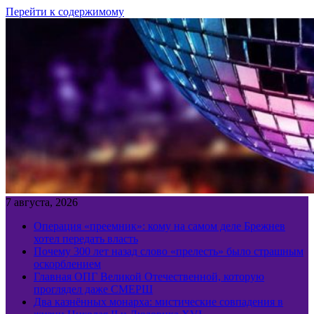
Перейти к содержимому
7 августа, 2026
Операция «преемник»: кому на самом деле Брежнев
хотел передать власть
Почему 300 лет назад слово «прелесть» было страшным
оскорблением
Главная ОПГ Великой Отечественной, которую
проглядел даже СМЕРШ
Два казнённых монарха: мистические совпадения в