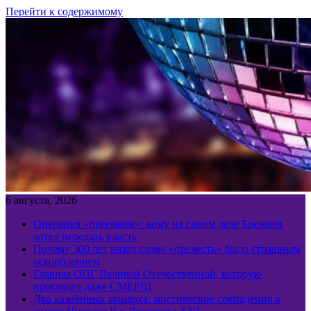
Перейти к содержимому
6 августа, 2026
Операция «преемник»: кому на самом деле Брежнев
хотел передать власть
Почему 300 лет назад слово «прелесть» было страшным
оскорблением
Главная ОПГ Великой Отечественной, которую
проглядел даже СМЕРШ
Два казнённых монарха: мистические совпадения в