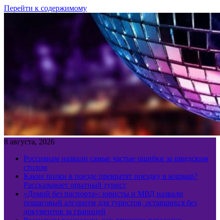
Перейти к содержимому
8 августа, 2026
Россиянам назвали самые частые ошибки за шведским
столом
Какие полки в поезде превратят поездку в кошмар?
Рассказывает опытный турист
«Домой без паспорта»: юристы и МВД назвали
пошаговый алгоритм для туристов, оставшихся без
документов за границей