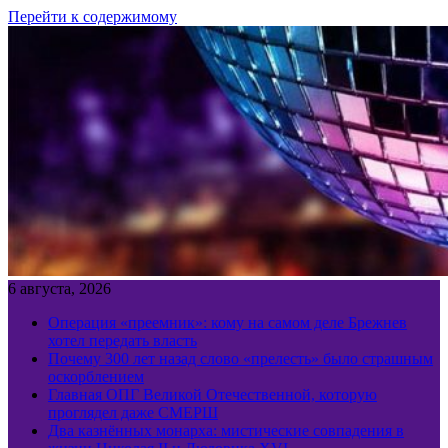
Перейти к содержимому
6 августа, 2026
Операция «преемник»: кому на самом деле Брежнев
хотел передать власть
Почему 300 лет назад слово «прелесть» было страшным
оскорблением
Главная ОПГ Великой Отечественной, которую
проглядел даже СМЕРШ
Два казнённых монарха: мистические совпадения в