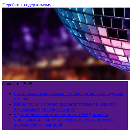
Перейти к содержимому
8 августа, 2026
Россиянам назвали самые частые ошибки за шведским
столом
Какие полки в поезде превратят поездку в кошмар?
Рассказывает опытный турист
«Домой без паспорта»: юристы и МВД назвали
пошаговый алгоритм для туристов, оставшихся без
документов за границей