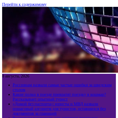
Перейти к содержимому
8 августа, 2026
Россиянам назвали самые частые ошибки за шведским
столом
Какие полки в поезде превратят поездку в кошмар?
Рассказывает опытный турист
«Домой без паспорта»: юристы и МВД назвали
пошаговый алгоритм для туристов, оставшихся без
документов за границей